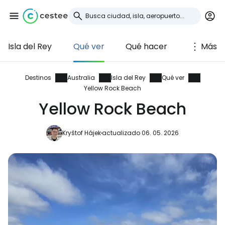
Isla del Rey
Qué ver
Qué hacer
Más
Iniciar sesión en
Cestee
Destinos
Australia
Isla del Rey
Qué ver
Yellow Rock Beach
... la comunidad mundial de viajeros
Yellow Rock Beach
Kryštof Hájek
actualizado 06. 05. 2026
Continuar con Google
Continuar con Facebook
Continuar con Email