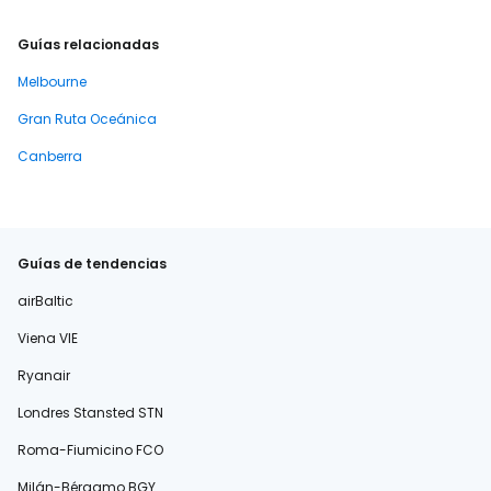
Guías relacionadas
Melbourne
Gran Ruta Oceánica
Canberra
Guías de tendencias
airBaltic
Viena VIE
Ryanair
Londres Stansted STN
Roma-Fiumicino FCO
Milán-Bérgamo BGY