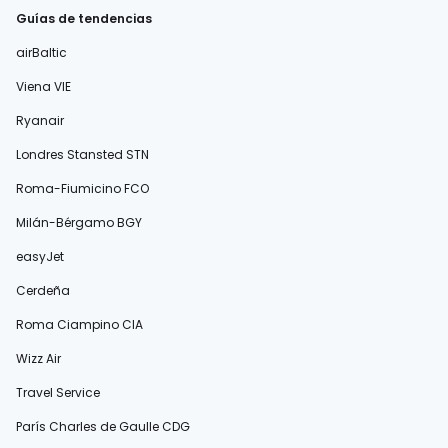
Guías de tendencias
airBaltic
Viena VIE
Ryanair
Londres Stansted STN
Roma-Fiumicino FCO
Milán-Bérgamo BGY
easyJet
Cerdeña
Roma Ciampino CIA
Wizz Air
Travel Service
París Charles de Gaulle CDG