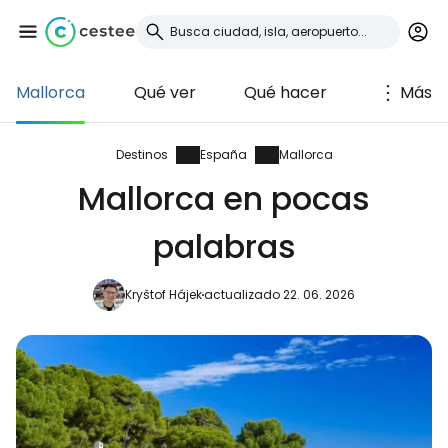
Mallorca
Qué ver
Qué hacer
Más
Iniciar sesión en
Cestee
Destinos
España
Mallorca
Mallorca en pocas
... la comunidad mundial de viajeros
palabras
Continuar con Google
Kryštof Hájek
actualizado 22. 06. 2026
Continuar con Facebook
Continuar con Email