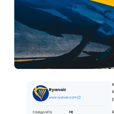
Ryanair
l
www.ryanair.com
p
R
Código IATA
FR