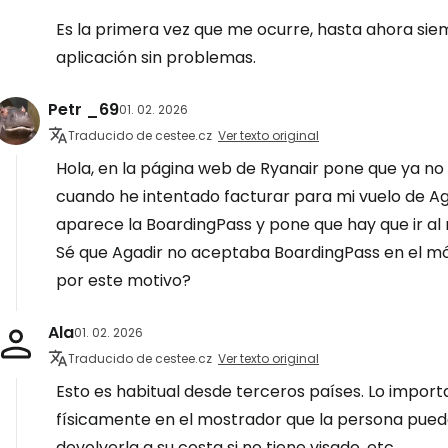
Es la primera vez que me ocurre, hasta ahora sie
aplicación sin problemas.
Petr _69
01. 02. 2026
Traducido de cestee.cz
Ver texto original
Hola, en la página web de Ryanair pone que ya n
cuando he intentado facturar para mi vuelo de Ag
aparece la BoardingPass y pone que hay que ir al
Sé que Agadir no aceptaba BoardingPass en el móv
por este motivo?
Ala
01. 02. 2026
Traducido de cestee.cz
Ver texto original
Esto es habitual desde terceros países. Lo impo
físicamente en el mostrador que la persona puede
devolverla a su costa si no tiene visado, etc.