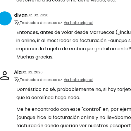
divan
02. 02. 2026
Traducido de cestee.cz
Ver texto original
Entonces, antes de volar desde Marruecos (¿inclu
in online, ir al mostrador de facturación -aunque 
impriman la tarjeta de embarque gratuitamente?
Muchas gracias.
Ala
02. 02. 2026
Traducido de cestee.cz
Ver texto original
Doméstico no sé, probablemente no, si hay tarjet
que la aerolínea haga nada.
Me he encontrado con este "control" en, por ejemp
(aunque hice la facturación online y no llevábamo
facturación donde querían ver nuestros pasaporte