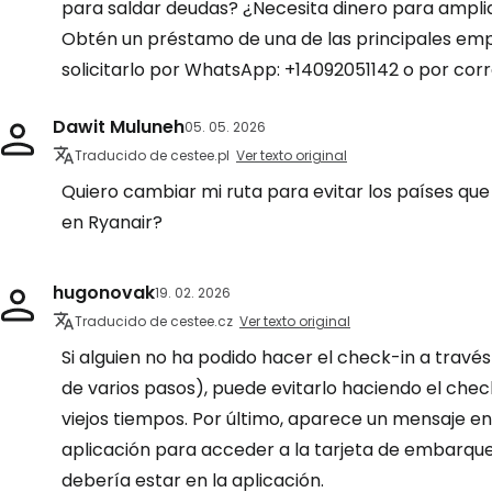
para saldar deudas? ¿Necesita dinero para ampli
Obtén un préstamo de una de las principales emp
solicitarlo por WhatsApp: +14092051142 o por cor
Dawit Muluneh
05. 05. 2026
Traducido de cestee.pl
Ver texto original
Quiero cambiar mi ruta para evitar los países que 
en Ryanair?
hugonovak
19. 02. 2026
Traducido de cestee.cz
Ver texto original
Si alguien no ha podido hacer el check-in a través
de varios pasos), puede evitarlo haciendo el chec
viejos tiempos. Por último, aparece un mensaje en 
aplicación para acceder a la tarjeta de embarque
debería estar en la aplicación.