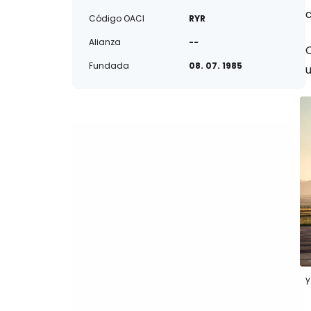
Código OACI
RYR
Alianza
--
Fundada
08. 07. 1985
u
Ry