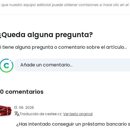
os que nuestro equipo editorial puede obtener comisiones si hace clic en e
Iniciar ses
¿Queda alguna pregunta?
... la comunidad mundial de viajeros
i tiene alguna pregunta o comentario sobre el artículo...
Co
Añade un comentario...
Cont
10 comentarios
13. 06. 2026
Con
Traducido de cestee.cz
Ver texto original
¿Has intentado conseguir un préstamo bancario s