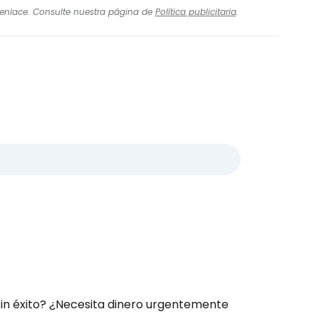
l enlace. Consulte nuestra página de
Política publicitaria
.
ión en Cestee
ntinuar con Google
inuar con Facebook
tinuar con Email
in éxito? ¿Necesita dinero urgentemente