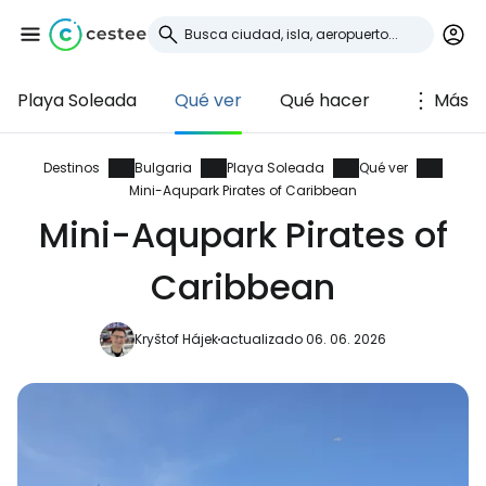
Playa Soleada
Qué ver
Qué hacer
Más
Iniciar sesión en
Cestee
Destinos
Bulgaria
Playa Soleada
Qué ver
Mini-Aqupark Pirates of Caribbean
... la comunidad mundial de viajeros
Mini-Aqupark Pirates of
Caribbean
Continuar con Google
Kryštof Hájek
actualizado 06. 06. 2026
Continuar con Facebook
Continuar con Email