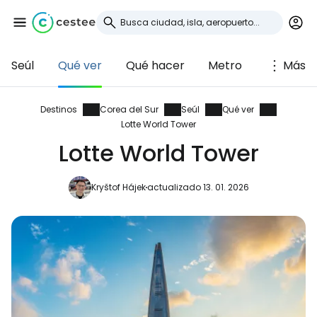
Seúl
Qué ver
Qué hacer
Metro
Más
Iniciar sesión en
Cestee
Destinos
Corea del Sur
Seúl
Qué ver
Lotte World Tower
... la comunidad mundial de viajeros
Lotte World Tower
Kryštof Hájek
actualizado 13. 01. 2026
Continuar con Google
Continuar con Facebook
Continuar con Email