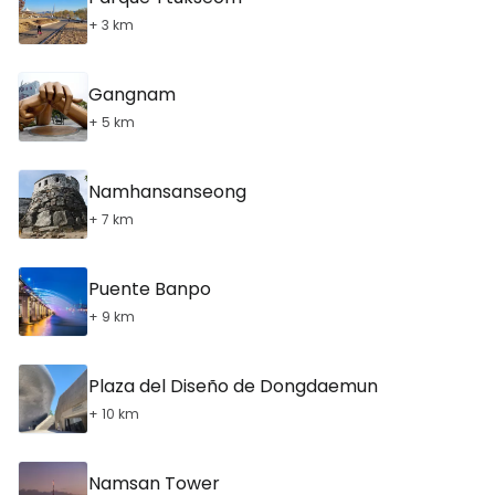
+ 3 km
Gangnam
+ 5 km
Namhansanseong
+ 7 km
Puente Banpo
+ 9 km
Plaza del Diseño de Dongdaemun
+ 10 km
Namsan Tower