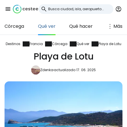
Córcega
Qué ver
Qué hacer
Más
Iniciar sesión en
Cestee
Destinos
Francia
Córcega
Qué ver
Playa de Lotu
Playa de Lotu
... la comunidad mundial de viajeros
Zdenka
actualizado 17. 06. 2025
Continuar con Google
Continuar con Facebook
Continuar con Email