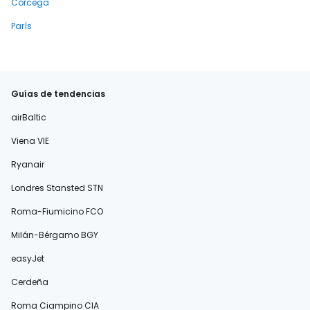
Córcega
París
Guías de tendencias
airBaltic
Viena VIE
Ryanair
Londres Stansted STN
Roma-Fiumicino FCO
Milán-Bérgamo BGY
easyJet
Cerdeña
Roma Ciampino CIA