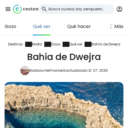
Gozo
Qué ver
Qué hacer
Más
Iniciar sesión en
Cestee
Destinos
Malta
Gozo
Qué ver
Bahía de Dwejra
Bahía de Dwejra
... la comunidad mundial de viajeros
Barbora Heřmanská
actualizado 21. 07. 2026
Continuar con Google
Continuar con Facebook
Continuar con Email