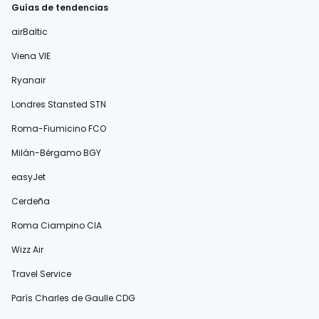
Guías de tendencias
airBaltic
Viena VIE
Ryanair
Londres Stansted STN
Roma-Fiumicino FCO
Milán-Bérgamo BGY
easyJet
Cerdeña
Roma Ciampino CIA
Wizz Air
Travel Service
París Charles de Gaulle CDG