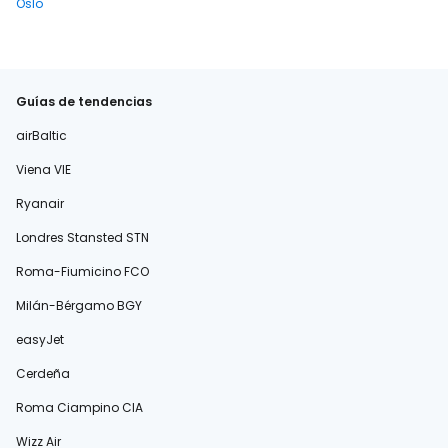
Oslo
Guías de tendencias
airBaltic
Viena VIE
Ryanair
Londres Stansted STN
Roma-Fiumicino FCO
Milán-Bérgamo BGY
easyJet
Cerdeña
Roma Ciampino CIA
Wizz Air