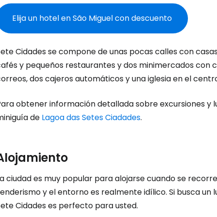
Elija un hotel en São Miguel con descuento
Sete Cidades se compone de unas pocas calles con casas 
cafés y pequeños restaurantes y dos minimercados con c
orreos, dos cajeros automáticos y una iglesia en el centr
ara obtener información detallada sobre excursiones y lu
Iniciar ses
miniguía de
Lagoa das Setes Ciadades
.
... la comunidad mundial de viajeros
Alojamiento
a ciudad es muy popular para alojarse cuando se recorre 
Co
enderismo y el entorno es realmente idílico. Si busca un l
Sete Cidades es perfecto para usted.