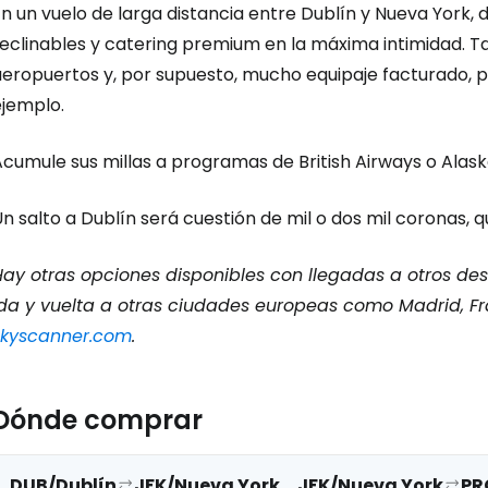
n un vuelo de larga distancia entre Dublín y Nueva York, 
eclinables y catering premium en la máxima intimidad. Ta
aeropuertos y, por supuesto, mucho equipaje facturado, p
ejemplo.
cumule sus millas a programas de British Airways o Alask
n salto a Dublín será cuestión de mil o dos mil coronas, qu
Hay otras opciones disponibles con llegadas a otros de
ida y vuelta a otras ciudades europeas como Madrid, Frá
skyscanner.com
.
Dónde comprar
DUB/Dublín
JFK/Nueva York
JFK/Nueva York
PR