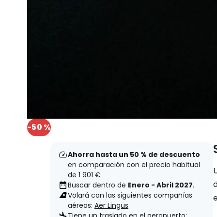
-50 %
Ahorra hasta un 50 % de descuento
en comparación con el precio habitual
U
de 1 901 €
d
Buscar dentro de
Enero - Abril 2027
.
Volará con las siguientes compañías
e
aéreas:
Aer Lingus
Tiene un traslado en el aeropuerto: