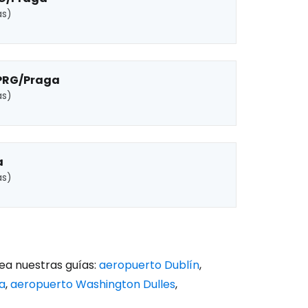
as)
PRG/Praga
as)
a
as)
ea nuestras guías:
aeropuerto Dublín
,
a
,
aeropuerto Washington Dulles
,