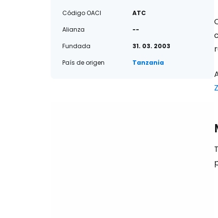
Código OACI
ATC
O
Alianza
--
Fundada
31. 03. 2003
r
País de origen
Tanzania
T