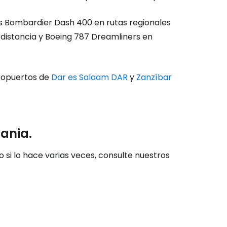
ces Bombardier Dash 400 en rutas regionales
 distancia y Boeing 787 Dreamliners en
ntinuar con Google
eropuertos de
Dar es Salaam DAR
y
Zanzíbar
inuar con Facebook
ania.
tinuar con Email
 si lo hace varias veces, consulte nuestros