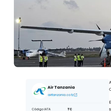
A
Air Tanzania
O
airtanzania.co.tz
E
s
Código IATA
TC