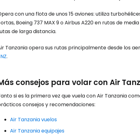
pera con una flota de unos 15 aviones: utiliza turbohéli
... la comunidad mundial de viajeros
cortas, Boeing 737 MAX 9 o Airbus A220 en rutas de media
utas de larga distancia.
Co
Air Tanzania opera sus rutas principalmente desde los a
ZNZ
.
Cont
Más consejos para volar con Air Tanz
Con
anto si es la primera vez que vuela con Air Tanzania como
prácticos consejos y recomendaciones:
Air Tanzania vuelos
Air Tanzania equipajes