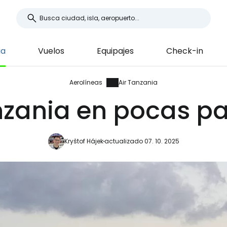
ia
Vuelos
Equipajes
Check-in
Aerolíneas
Air Tanzania
nzania en pocas p
Kryštof Hájek
actualizado 07. 10. 2025