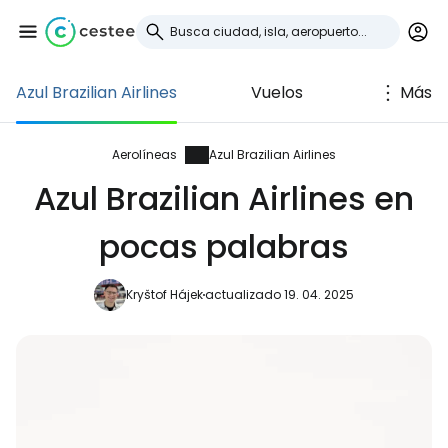
Azul Brazilian Airlines
Vuelos
Más
Iniciar sesión en
Cestee
Aerolíneas
Azul Brazilian Airlines
Azul Brazilian Airlines en
... la comunidad mundial de viajeros
pocas palabras
Continuar con Google
Kryštof Hájek
actualizado 19. 04. 2025
Continuar con Facebook
Continuar con Email