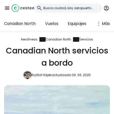
Canadian North
Vuelos
Equipajes
Más
Iniciar sesión en
Cestee
Aerolíneas
Canadian North
Servicios
Canadian North servicios
... la comunidad mundial de viajeros
a bordo
Continuar con Google
Kryštof Hájek
actualizado 09. 06. 2025
Continuar con Facebook
Continuar con Email