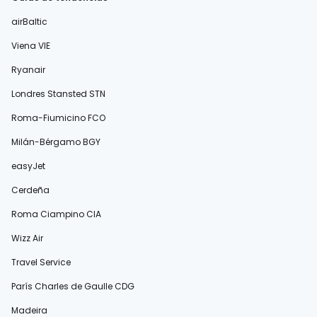
airBaltic
Viena VIE
Ryanair
Londres Stansted STN
Roma-Fiumicino FCO
Milán-Bérgamo BGY
easyJet
Cerdeña
Roma Ciampino CIA
Wizz Air
Travel Service
París Charles de Gaulle CDG
Madeira