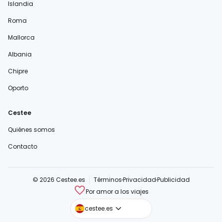
Islandia
Roma
Mallorca
Albania
Chipre
Oporto
Cestee
Quiénes somos
Contacto
© 2026 Cestee.es
Términos
Privacidad
Publicidad
Por amor a los viajes
cestee.com
cestee.es
cestee.sk