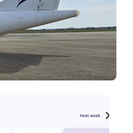
mbién trabaja con
Air France
. Las tarifas son
ncia en la mayoría de las rutas.
ys oscilan entre 95 y
295 GBP
.