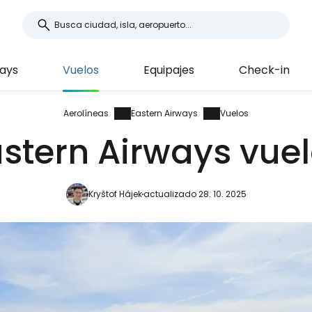
ways
Vuelos
Equipajes
Check-in
Aerolíneas
Eastern Airways
Vuelos
stern Airways vue
Kryštof Hájek
actualizado 28. 10. 2025