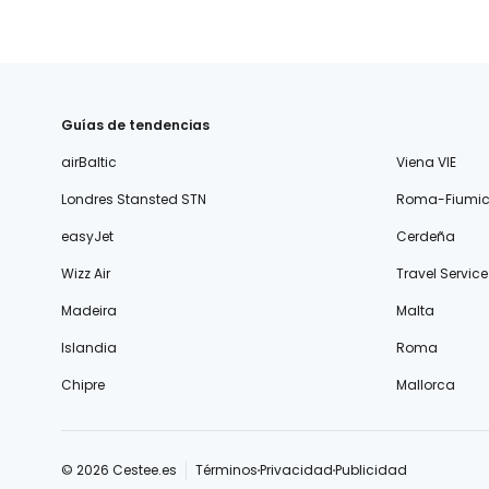
Guías de tendencias
airBaltic
Viena VIE
Londres Stansted STN
Roma-Fiumic
easyJet
Cerdeña
Wizz Air
Travel Service
Madeira
Malta
Islandia
Roma
Chipre
Mallorca
© 2026 Cestee.es
Términos
Privacidad
Publicidad