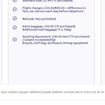
Destinos de Eastern Airways
ctualmente, la aerolínea sólo opera vuelos nacionales de
aeropuertos:
Aberdeen ABZ
Humberside HUY,
Teesside MME
, Wick WIC
Jersey JER
Humberside HUY,
Teesside MME
Newquay NQY
London Gatwick LGW
,
London Southend SEN
os que nuestro equipo editorial puede obtener comisiones si hace clic en e