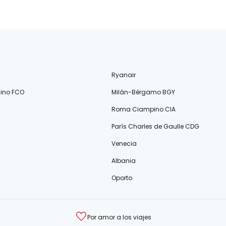
Ryanair
ino FCO
Milán-Bérgamo BGY
Roma Ciampino CIA
París Charles de Gaulle CDG
Venecia
Albania
Oporto
Por amor a los viajes