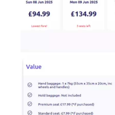
P
s
E
A
m
Ej