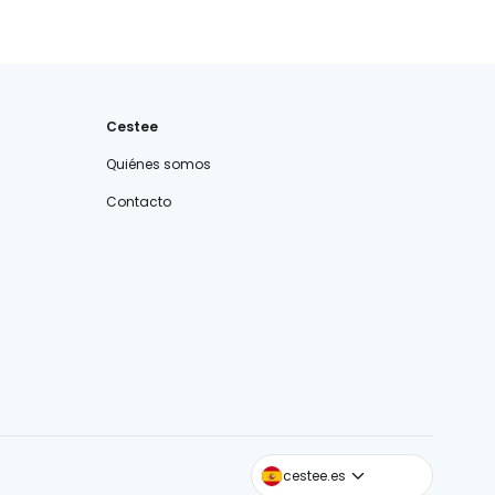
Cestee
Quiénes somos
Contacto
cestee.com
cestee.es