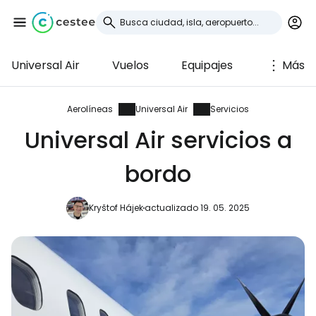
Universal Air
Vuelos
Equipajes
Más
Iniciar sesión en
Cestee
Aerolíneas
Universal Air
Servicios
Universal Air servicios a
... la comunidad mundial de viajeros
bordo
Continuar con Google
Kryštof Hájek
actualizado 19. 05. 2025
Continuar con Facebook
Continuar con Email