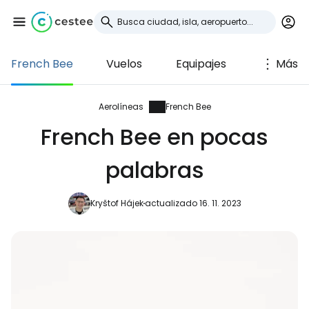
French Bee
Vuelos
Equipajes
Más
Iniciar sesión en
Cestee
Aerolíneas
French Bee
French Bee en pocas
... la comunidad mundial de viajeros
palabras
Continuar con Google
Kryštof Hájek
actualizado 16. 11. 2023
Continuar con Facebook
Continuar con Email