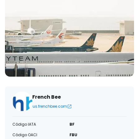
French Bee
us.frenchbee.com
Código IATA
BF
Código OACI
FBU