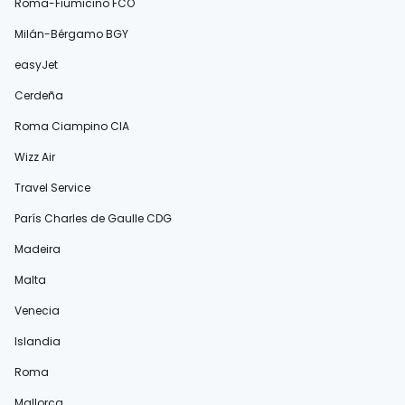
Roma-Fiumicino FCO
Milán-Bérgamo BGY
easyJet
Cerdeña
Roma Ciampino CIA
Wizz Air
Travel Service
París Charles de Gaulle CDG
Madeira
Malta
Venecia
Islandia
Roma
Mallorca