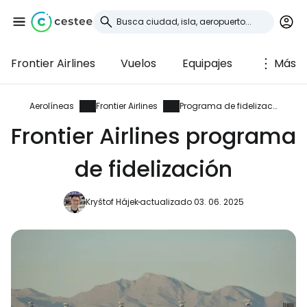
Frontier Airlines
Vuelos
Equipajes
Más
Iniciar sesión en
Cestee
Aerolíneas
Frontier Airlines
Programa de fidelización
Frontier Airlines programa
... la comunidad mundial de viajeros
de fidelización
Continuar con Google
Kryštof Hájek
actualizado 03. 06. 2025
Continuar con Facebook
Continuar con Email