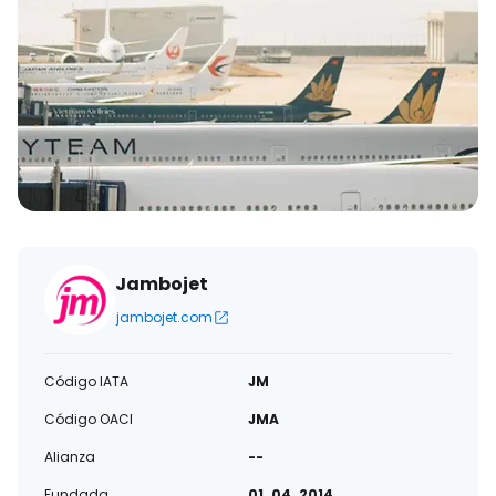
Jambojet
jambojet.com
Código IATA
JM
Código OACI
JMA
Alianza
--
Fundada
01. 04. 2014