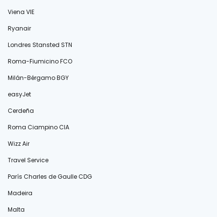
Viena VIE
Ryanair
Londres Stansted STN
Roma-Fiumicino FCO
Milán-Bérgamo BGY
easyJet
Cerdeña
Roma Ciampino CIA
Wizz Air
Travel Service
París Charles de Gaulle CDG
Madeira
Malta