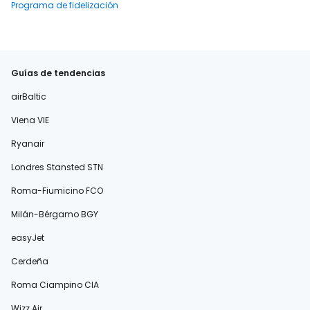
Programa de fidelización
Guías de tendencias
airBaltic
Viena VIE
Ryanair
Londres Stansted STN
Roma-Fiumicino FCO
Milán-Bérgamo BGY
easyJet
Cerdeña
Roma Ciampino CIA
Wizz Air