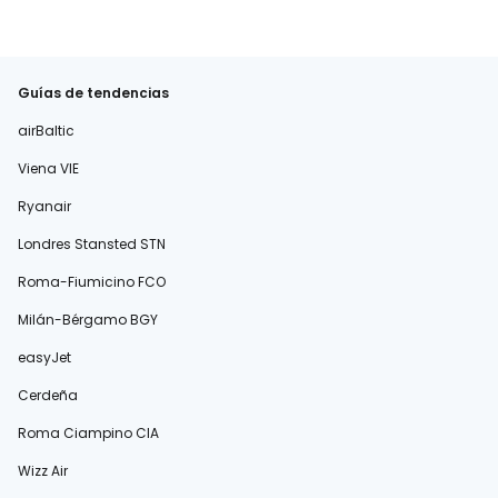
Guías de tendencias
airBaltic
Viena VIE
Ryanair
Londres Stansted STN
Roma-Fiumicino FCO
Milán-Bérgamo BGY
easyJet
Cerdeña
Roma Ciampino CIA
Wizz Air