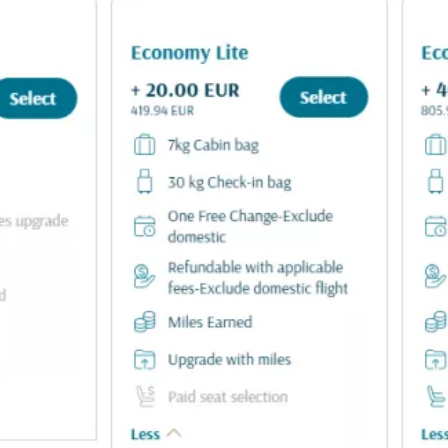
Iniciar ses
... la comunidad mundial de viajeros
Co
Cont
Con