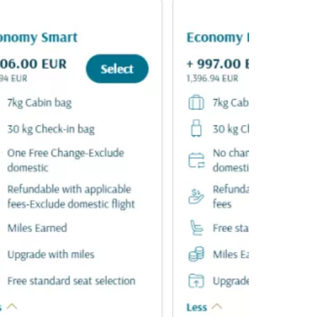
ión en Cestee
ntinuar con Google
inuar con Facebook
tinuar con Email