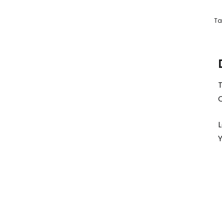
Ta
L
Y