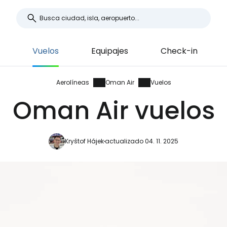
Vuelos
Equipajes
Check-in
Aerolíneas
Oman Air
Vuelos
Oman Air vuelos
Kryštof Hájek
actualizado 04. 11. 2025