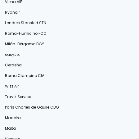
Viena VIE
Ryanair
Londres Stansted STN
Roma-Fiumicino FCO
Milán-Bérgamo BGY
easyJet
Cerdeña
Roma Ciampino CIA
Wizz Air
Travel Service
París Charles de Gaulle CDG
Madeira
Malta
Venecia