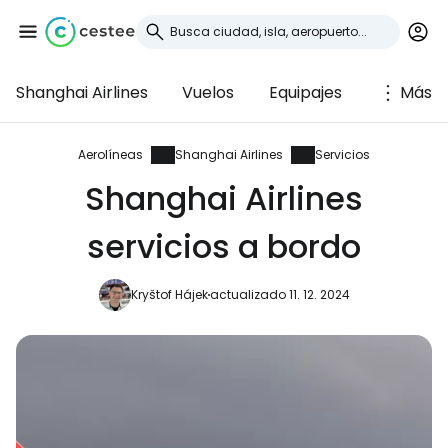
Shanghai Airlines
Vuelos
Equipajes
Más
Iniciar sesión en
Cestee
Aerolíneas
Shanghai Airlines
Servicios
Shanghai Airlines
... la comunidad mundial de viajeros
servicios a bordo
Continuar con Google
Kryštof Hájek
actualizado 11. 12. 2024
Continuar con Facebook
Continuar con Email