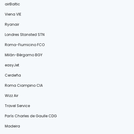
airBaltic
Viena VIE
Ryanair
Londres Stansted STN
Roma-Fiumicino FCO
Milán-Bérgamo BGY
easyJet
Cerdeña
Roma Ciampino CIA
Wizz Air
Travel Service
París Charles de Gaulle CDG
Madeira