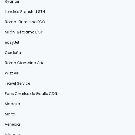
Ryanair
Londres Stansted STN
Roma-Fiumicino FCO
Milán-Bérgamo BGY
easyJet
Cerdeña
Roma Ciampino CIA
Wizz Air
Travel Service
París Charles de Gaulle CDG
Madeira
Malta
Venecia
Islandia