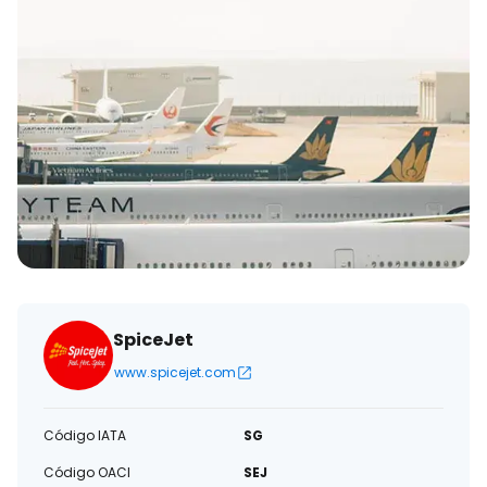
SpiceJet
www.spicejet.com
Código IATA
SG
Código OACI
SEJ