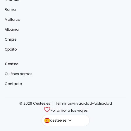
Roma
Mallorca
Albania
Chipre
Oporto
Cestee
Quiénes somos
Contacto
© 2026 Cestee.es
Términos
Privacidad
Publicidad
Por amor a los viajes
cestee.com
cestee.es
cestee.sk