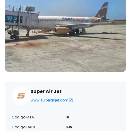
Super Air Jet
www.superairjet.com
Código IATA
IU
Código OACI
SJV