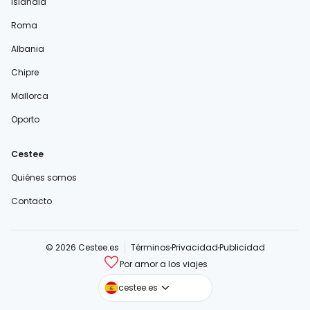
Islandia
Roma
Albania
Chipre
Mallorca
Oporto
Cestee
Quiénes somos
Contacto
© 2026 Cestee.es
Términos
Privacidad
Publicidad
Por amor a los viajes
cestee.com
cestee.es
cestee.sk