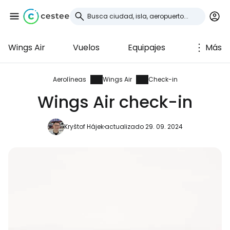
Wings Air
Vuelos
Equipajes
Más
Iniciar sesión en
Cestee
Aerolíneas
Wings Air
Check-in
Wings Air check-in
... la comunidad mundial de viajeros
Kryštof Hájek
actualizado 29. 09. 2024
Continuar con Google
Continuar con Facebook
Continuar con Email