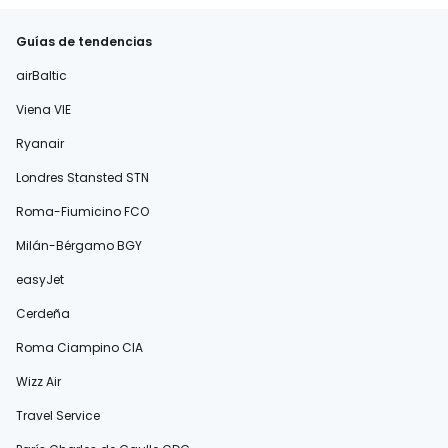
Guías de tendencias
airBaltic
Viena VIE
Ryanair
Londres Stansted STN
Roma-Fiumicino FCO
Milán-Bérgamo BGY
easyJet
Cerdeña
Roma Ciampino CIA
Wizz Air
Travel Service