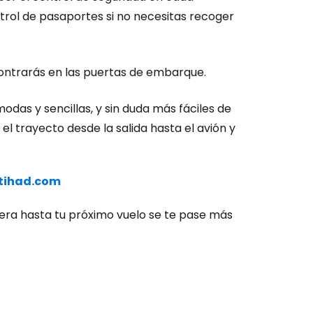
trol de pasaportes si no necesitas recoger
ión en Cestee
contrarás en las puertas de embarque.
das y sencillas, y sin duda más fáciles de
el trayecto desde la salida hasta el avión y
ntinuar con Google
tihad.com
inuar con Facebook
pera hasta tu próximo vuelo se te pase más
tinuar con Email