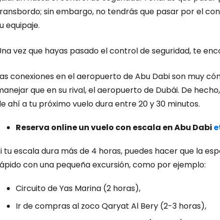
transbordo; sin embargo, no tendrás que pasar por el con
u equipaje.
Iniciar ses
Una vez que hayas pasado el control de seguridad, te en
... la comunidad mundial de viajeros
Las conexiones en el aeropuerto de Abu Dabi son muy cómo
anejar que en su rival, el aeropuerto de Dubái. De hecho, 
Co
e ahí a tu próximo vuelo dura entre 20 y 30 minutos.
Reserva online un vuelo con escala en Abu Dabi
e
Cont
Si tu escala dura más de 4 horas, puedes hacer que la es
rápido con una pequeña excursión, como por ejemplo:
Con
Circuito de Yas Marina (2 horas),
Ir de compras al zoco Qaryat Al Bery (2-3 horas),