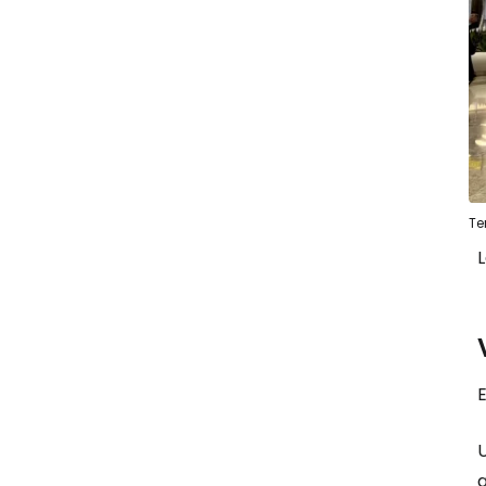
Te
L
E
U
g