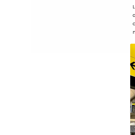
L
c
m