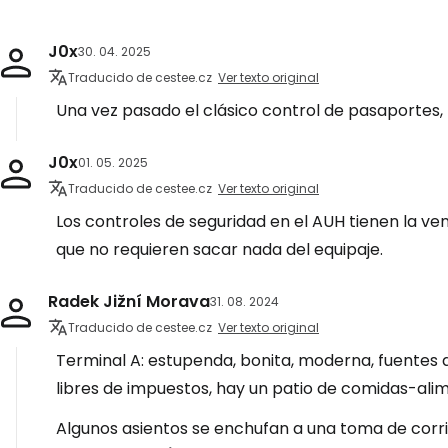
J0x
30. 04. 2025
Traducido de cestee.cz
Ver texto original
Una vez pasado el clásico control de pasaportes,
J0x
01. 05. 2025
Traducido de cestee.cz
Ver texto original
Los controles de seguridad en el AUH tienen la 
que no requieren sacar nada del equipaje.
Radek Jižní Morava
31. 08. 2024
Traducido de cestee.cz
Ver texto original
Terminal A: estupenda, bonita, moderna, fuentes 
libres de impuestos, hay un patio de comidas-ali
Algunos asientos se enchufan a una toma de corri