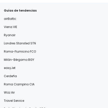
Guías de tendencias
airBaltic
Viena VIE
Ryanair
Londres Stansted STN
Roma-Fiumicino FCO
Milán-Bérgamo BGY
easyJet
Cerdeña
Roma Ciampino CIA
Wizz Air
Travel Service