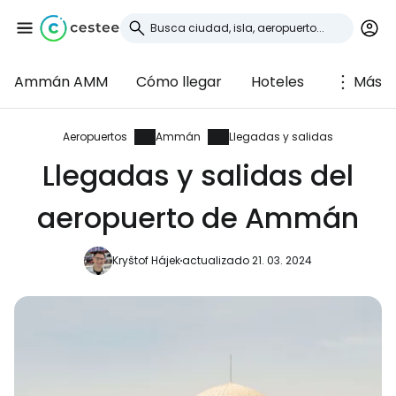
Ammán AMM
Cómo llegar
Hoteles
Más
Iniciar sesión en
Cestee
Aeropuertos
Ammán
Llegadas y salidas
Llegadas y salidas del
... la comunidad mundial de viajeros
aeropuerto de Ammán
Continuar con Google
Kryštof Hájek
actualizado 21. 03. 2024
Continuar con Facebook
Continuar con Email