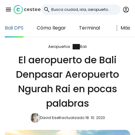
Bali DPS
Cómo llegar
Terminal
Más
Iniciar sesión en
Cestee
Aeropuertos
Bali
El aeropuerto de Bali
... la comunidad mundial de viajeros
Denpasar Aeropuerto
Continuar con Google
Ngurah Rai en pocas
palabras
Continuar con Facebook
David Eiselt
actualizado 18. 10. 2023
Continuar con Email