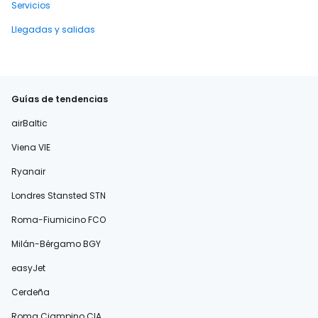
Servicios
Llegadas y salidas
Guías de tendencias
airBaltic
Viena VIE
Ryanair
Londres Stansted STN
Roma-Fiumicino FCO
Milán-Bérgamo BGY
easyJet
Cerdeña
Roma Ciampino CIA