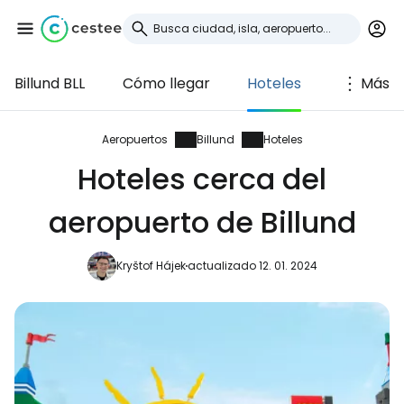
Billund BLL
Cómo llegar
Hoteles
Más
Iniciar sesión en
Cestee
Aeropuertos
Billund
Hoteles
Hoteles cerca del
... la comunidad mundial de viajeros
aeropuerto de Billund
Continuar con Google
Kryštof Hájek
actualizado 12. 01. 2024
Continuar con Facebook
Continuar con Email