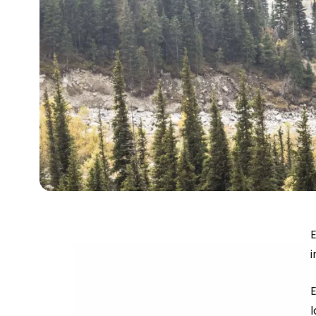
E
i
E
l