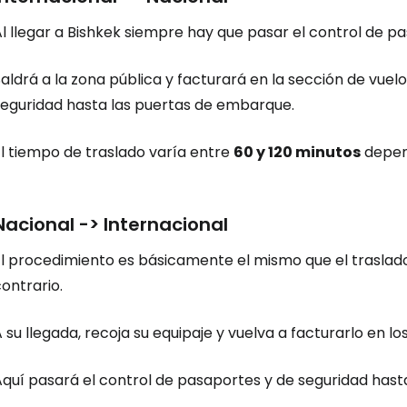
l llegar a Bishkek siempre hay que pasar el control de pa
aldrá a la zona pública y facturará en la sección de vuel
seguridad hasta las puertas de embarque.
Iniciar ses
El tiempo de traslado varía entre
60 y 120 minutos
depend
... la comunidad mundial de viajeros
Nacional -> Internacional
Co
El procedimiento es básicamente el mismo que el traslad
ontrario.
Cont
 su llegada, recoja su equipaje y vuelva a facturarlo en l
Aquí pasará el control de pasaportes y de seguridad has
Con