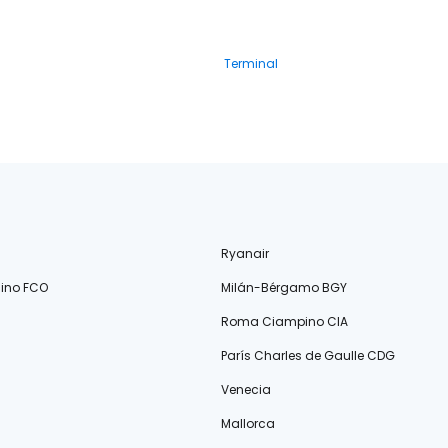
Terminal
Ryanair
ino FCO
Milán-Bérgamo BGY
Roma Ciampino CIA
París Charles de Gaulle CDG
Venecia
Mallorca