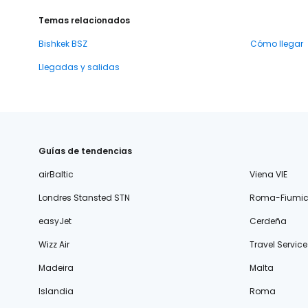
Temas relacionados
Bishkek BSZ
Cómo llegar
Llegadas y salidas
Guías de tendencias
airBaltic
Viena VIE
Londres Stansted STN
Roma-Fiumic
easyJet
Cerdeña
Wizz Air
Travel Service
Madeira
Malta
Islandia
Roma