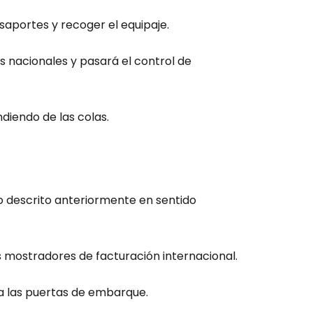
saportes y recoger el equipaje.
os nacionales y pasará el control de
ión en Cestee
iendo de las colas.
ntinuar con Google
o descrito anteriormente en sentido
inuar con Facebook
os mostradores de facturación internacional.
ta las puertas de embarque.
tinuar con Email