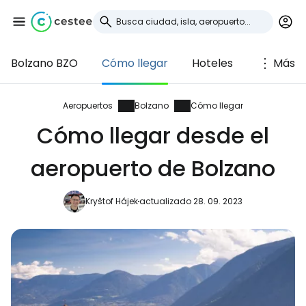
Bolzano BZO
Cómo llegar
Hoteles
Más
Iniciar sesión en
Cestee
Aeropuertos
Bolzano
Cómo llegar
Cómo llegar desde el
... la comunidad mundial de viajeros
aeropuerto de Bolzano
Continuar con Google
Kryštof Hájek
actualizado 28. 09. 2023
Continuar con Facebook
Continuar con Email