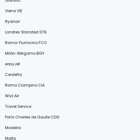
airBaltic
Viena VIE
Ryanair
Londres Stansted STN
Roma-Fiumicino FCO
Milán-Bérgamo BGY
easyJet
Cerdeña
Roma Ciampino CIA
Wizz Air
Travel Service
París Charles de Gaulle CDG
Madeira
Malta