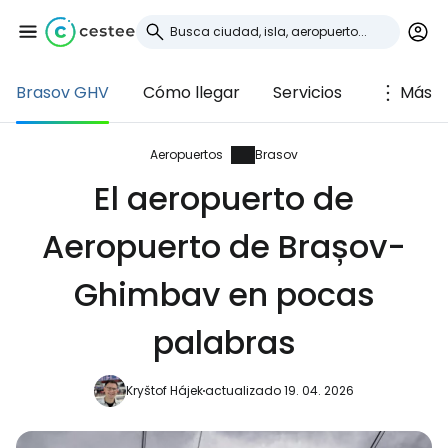
Brasov GHV
Cómo llegar
Servicios
Más
Iniciar sesión en
Cestee
Aeropuertos
Brasov
El aeropuerto de
... la comunidad mundial de viajeros
Aeropuerto de Brașov-
Continuar con Google
Ghimbav en pocas
palabras
Continuar con Facebook
Kryštof Hájek
actualizado 19. 04. 2026
Continuar con Email