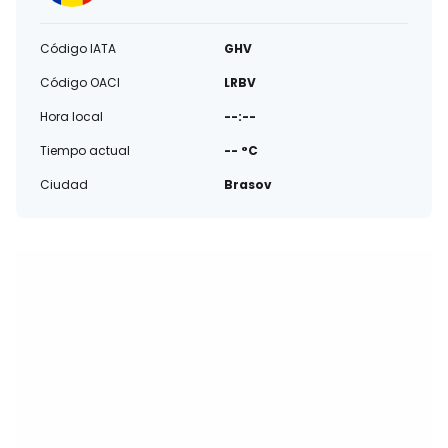
Código IATA
GHV
Código OACI
LRBV
Hora local
--:--
Tiempo actual
-- °C
Ciudad
Brasov