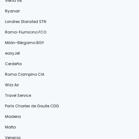
Viena VIE
Ryanair
Londres Stansted STN
Roma-Fiumicino FCO
Milán-Bérgamo BGY
easyJet
Cerdeña
Roma Ciampino CIA
Wizz Air
Travel Service
París Charles de Gaulle CDG
Madeira
Malta
Venecia