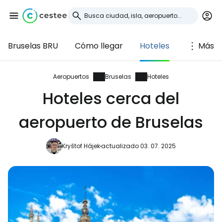
Bruselas BRU
Cómo llegar
Hoteles
Más
Iniciar sesión en
Cestee
Aeropuertos
Bruselas
Hoteles
Hoteles cerca del
... la comunidad mundial de viajeros
aeropuerto de Bruselas
Continuar con Google
Kryštof Hájek
actualizado 03. 07. 2025
Continuar con Facebook
Continuar con Email