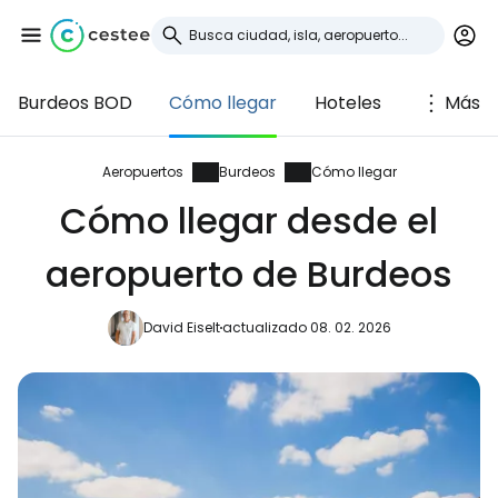
Burdeos BOD
Cómo llegar
Hoteles
Más
Iniciar sesión en
Cestee
Aeropuertos
Burdeos
Cómo llegar
Cómo llegar desde el
... la comunidad mundial de viajeros
aeropuerto de Burdeos
Continuar con Google
David Eiselt
actualizado 08. 02. 2026
Continuar con Facebook
Continuar con Email