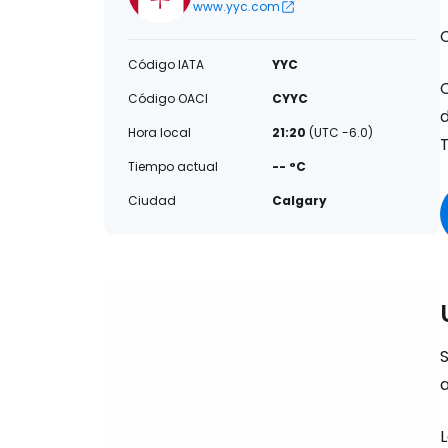
www.yyc.com
Código IATA
YYC
C
Código OACI
CYYC
d
Hora local
21:20
(UTC -6.0)
T
Tiempo actual
-- °C
Ciudad
Calgary
S
a
L