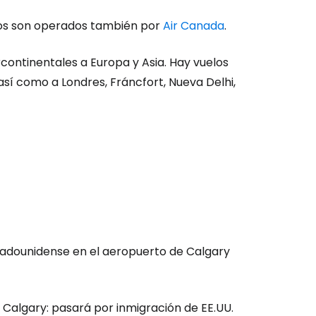
os son operados también por
Air Canada
.
continentales a Europa y Asia. Hay vuelos
así como a Londres, Fráncfort, Nueva Delhi,
ión en Cestee
ntinuar con Google
stadounidense en el aeropuerto de Calgary
inuar con Facebook
 Calgary: pasará por inmigración de EE.UU.