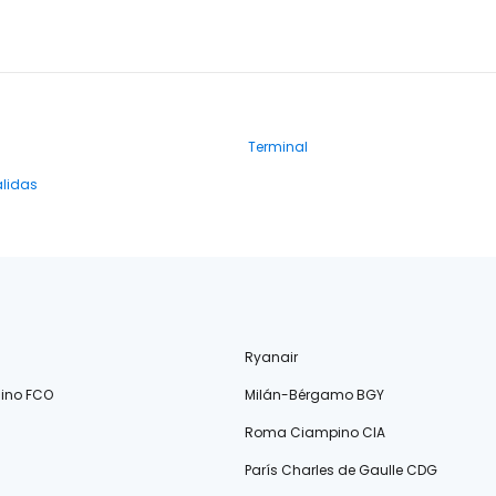
Terminal
alidas
Ryanair
ino FCO
Milán-Bérgamo BGY
Roma Ciampino CIA
París Charles de Gaulle CDG