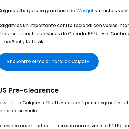
Calgary alberga una gran base de
Westjet
y muchos vuel
algary es un importante centro regional con vuelos inter
irectos a muchos destinos de Canadá, EE UU y el Caribe, 
okio, Seúl y Keflavik.
Iniciar ses
Encuentre el mejor hotel en Calgary
... la comunidad mundial de viajeros
US Pre-clearence
Co
i vuela de Calgary a EE.UU., ya pasará por inmigración e
ntes de su vuelo.
Cont
o mismo ocurre si hace conexión con un vuelo a EE.UU. en