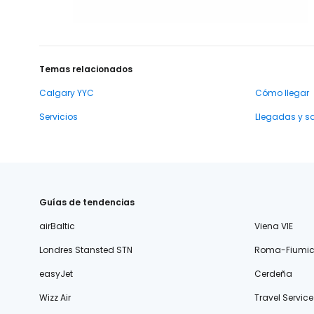
Temas relacionados
Calgary YYC
Cómo llegar
Servicios
Llegadas y s
Guías de tendencias
airBaltic
Viena VIE
Londres Stansted STN
Roma-Fiumic
easyJet
Cerdeña
Wizz Air
Travel Service