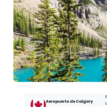
E
Aeropuerto de Calgary
c