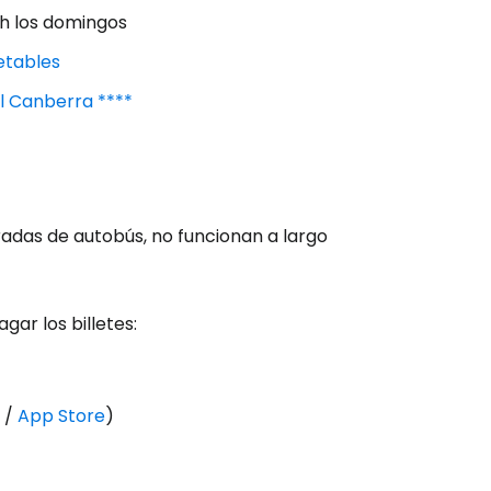
 h los domingos
etables
l Canberra ****
adas de autobús, no funcionan a largo
gar los billetes:
/
App Store
)