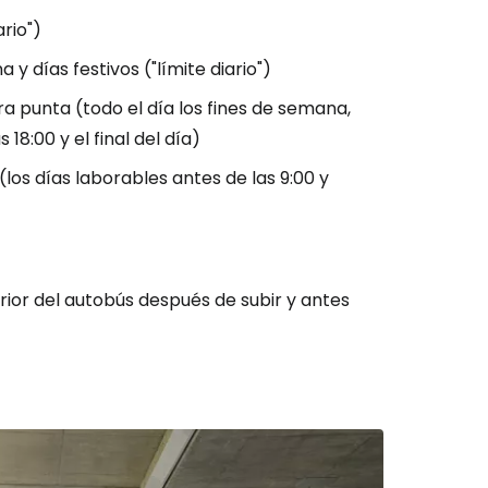
ario")
 y días festivos ("límite diario")
ión en Cestee
ora punta (todo el día los fines de semana,
 18:00 y el final del día)
(los días laborables antes de las 9:00 y
ntinuar con Google
erior del autobús después de subir y antes
inuar con Facebook
tinuar con Email