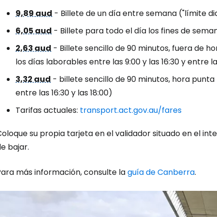
9,89 aud
- Billete de un día entre semana ("límite di
6,05 aud
- Billete para todo el día los fines de semana
Iniciar ses
2,63 aud
- Billete sencillo de 90 minutos, fuera de h
los días laborables entre las 9:00 y las 16:30 y entre las
... la comunidad mundial de viajeros
3,32 aud
- billete sencillo de 90 minutos, hora punta 
entre las 16:30 y las 18:00)
Co
Tarifas actuales:
transport.act.gov.au/fares
oloque su propia tarjeta en el validador situado en el int
Cont
e bajar.
Para más información, consulte la
guía de Canberra
.
Con