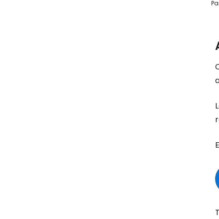
Pa
a
L
T