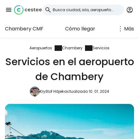
Chambery CMF
Cómo llegar
Más
Iniciar sesión en
Cestee
Aeropuertos
Chambery
Servicios
Servicios en el aeropuerto
... la comunidad mundial de viajeros
de Chambery
Continuar con Google
Kryštof Hájek
actualizado 10. 01. 2024
Continuar con Facebook
Continuar con Email