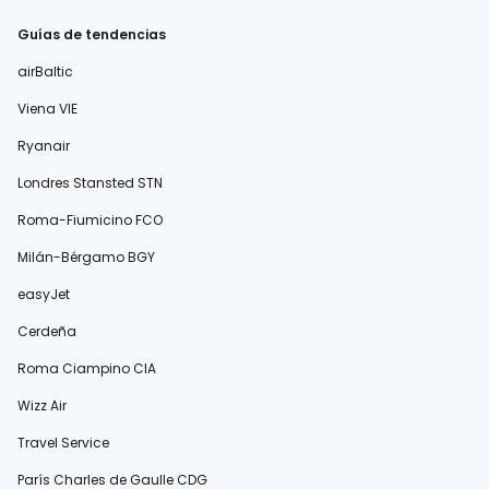
Guías de tendencias
airBaltic
Viena VIE
Ryanair
Londres Stansted STN
Roma-Fiumicino FCO
Milán-Bérgamo BGY
easyJet
Cerdeña
Roma Ciampino CIA
Wizz Air
Travel Service
París Charles de Gaulle CDG