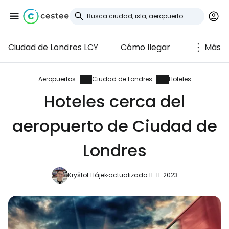
Ciudad de Londres LCY
Cómo llegar
Más
Iniciar sesión en
Cestee
Aeropuertos
Ciudad de Londres
Hoteles
Hoteles cerca del
... la comunidad mundial de viajeros
aeropuerto de Ciudad de
Continuar con Google
Londres
Kryštof Hájek
actualizado 11. 11. 2023
Continuar con Facebook
Continuar con Email