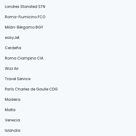
Londres Stansted STN
Roma-Fiumicino FCO
Milán-Bérgamo BGY
easyJet
Cerdeña
Roma Ciampino CIA
Wizz Air
Travel Service
París Charles de Gaulle CDG
Madeira
Malta
Venecia
Islandia