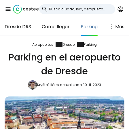
Dresde DRS
Cómo llegar
Parking
Más
Iniciar sesión en
Cestee
Aeropuertos
Dresde
Parking
Parking en el aeropuerto
... la comunidad mundial de viajeros
de Dresde
Continuar con Google
Kryštof Hájek
actualizado 30. 11. 2023
Continuar con Facebook
Continuar con Email