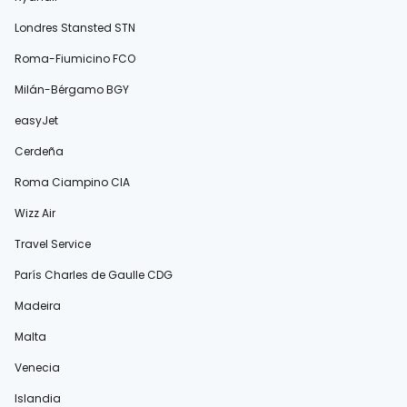
Londres Stansted STN
Roma-Fiumicino FCO
Milán-Bérgamo BGY
easyJet
Cerdeña
Roma Ciampino CIA
Wizz Air
Travel Service
París Charles de Gaulle CDG
Madeira
Malta
Venecia
Islandia