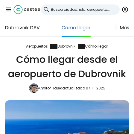
Dubrovnik DBV
Cómo llegar
Más
Iniciar sesión en
Cestee
Aeropuertos
Dubrovnik
Cómo llegar
Cómo llegar desde el
... la comunidad mundial de viajeros
aeropuerto de Dubrovnik
Continuar con Google
Kryštof Hájek
actualizado 07. 11. 2025
Continuar con Facebook
Continuar con Email