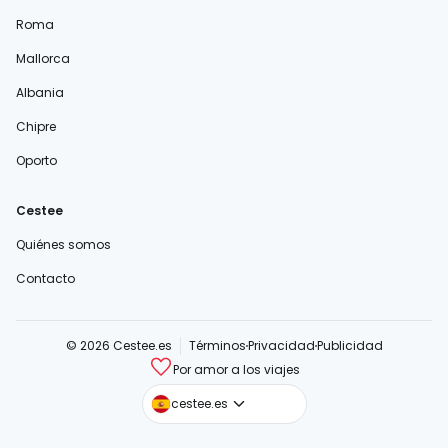
Roma
Mallorca
Albania
Chipre
Oporto
Cestee
Quiénes somos
Contacto
© 2026 Cestee.es
Términos
Privacidad
Publicidad
Por amor a los viajes
cestee.com
cestee.es
cestee.sk