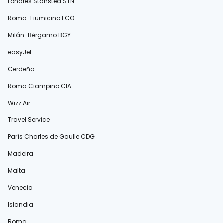
Londres Stansted STN
Roma-Fiumicino FCO
Milán-Bérgamo BGY
easyJet
Cerdeña
Roma Ciampino CIA
Wizz Air
Travel Service
París Charles de Gaulle CDG
Madeira
Malta
Venecia
Islandia
Roma