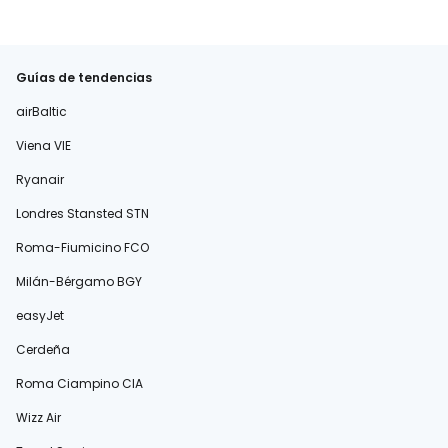
Guías de tendencias
airBaltic
Viena VIE
Ryanair
Londres Stansted STN
Roma-Fiumicino FCO
Milán-Bérgamo BGY
easyJet
Cerdeña
Roma Ciampino CIA
Wizz Air