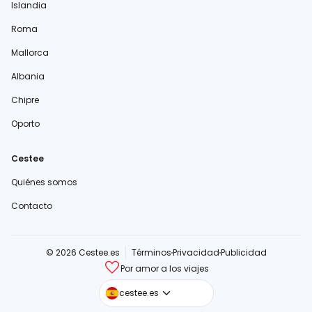
Islandia
Roma
Mallorca
Albania
Chipre
Oporto
Cestee
Quiénes somos
Contacto
© 2026 Cestee.es
Términos
Privacidad
Publicidad
Por amor a los viajes
cestee.com
cestee.es
cestee.sk