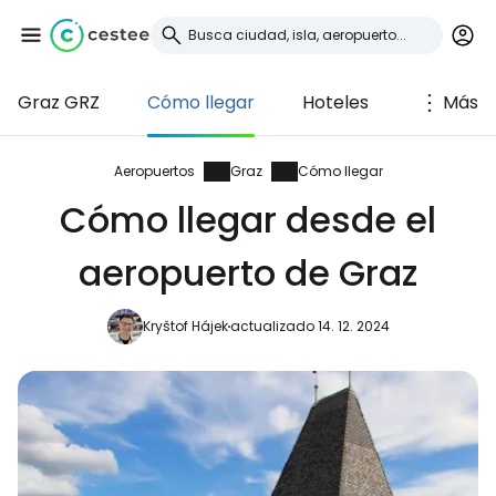
Graz GRZ
Cómo llegar
Hoteles
Más
Iniciar sesión en
Cestee
Aeropuertos
Graz
Cómo llegar
Cómo llegar desde el
... la comunidad mundial de viajeros
aeropuerto de Graz
Continuar con Google
Kryštof Hájek
actualizado 14. 12. 2024
Continuar con Facebook
Continuar con Email