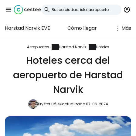
Harstad Narvik EVE
Cómo llegar
Más
Iniciar sesión en
Cestee
Aeropuertos
Harstad Narvik
Hoteles
Hoteles cerca del
... la comunidad mundial de viajeros
aeropuerto de Harstad
Continuar con Google
Narvik
Kryštof Hájek
actualizado 07. 06. 2024
Continuar con Facebook
Continuar con Email