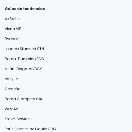
Guías de tendencias
airBaltic
Viena VIE
Ryanair
Londres Stansted STN
Roma-Fiumicino FCO
Milán-Bérgamo BGY
easyJet
Cerdeña
Roma Ciampino CIA
Wizz Air
Travel Service
París Charles de Gaulle CDG