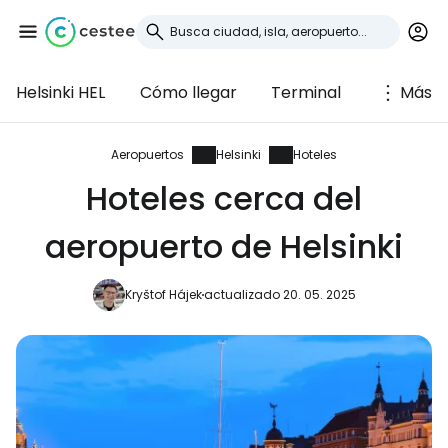
Helsinki HEL
Cómo llegar
Terminal
Más
Iniciar sesión en
Cestee
Aeropuertos
Helsinki
Hoteles
Hoteles cerca del
... la comunidad mundial de viajeros
aeropuerto de Helsinki
Continuar con Google
Kryštof Hájek
actualizado 20. 05. 2025
Continuar con Facebook
Continuar con Email