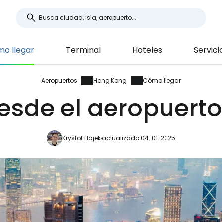
o llegar
Terminal
Hoteles
Servici
Aeropuertos
Hong Kong
Cómo llegar
esde el aeropuert
Kryštof Hájek
actualizado 04. 01. 2025