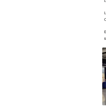
L
L
E