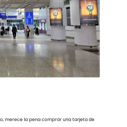
ión en Cestee
ntinuar con Google
inuar con Facebook
tinuar con Email
co, merece la pena comprar una tarjeta de