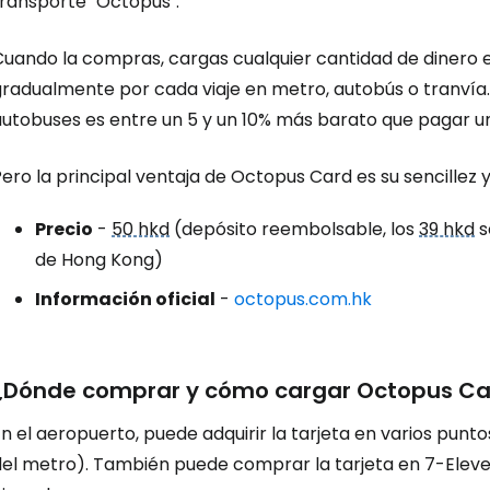
transporte "Octopus".
Cuando la compras, cargas cualquier cantidad de dinero e
gradualmente por cada viaje en metro, autobús o tranvía.
utobuses es entre un 5 y un 10% más barato que pagar un b
ero la principal ventaja de
Octopus Card
es su sencillez y
Precio
-
50 hkd
(depósito reembolsable, los
39 hkd
s
de Hong Kong)
Información oficial
-
octopus.com.hk
¿Dónde comprar y cómo cargar
Octopus Ca
En el aeropuerto, puede adquirir la tarjeta en varios pu
del metro). También puede comprar la tarjeta en 7-Eleve